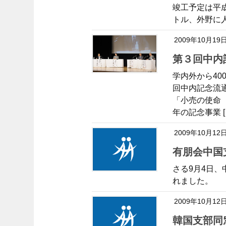
竣工予定は平成
トル、外野に人
2009年10月19
第３回中
学内外から40
回中内記念流
「小売の使命 Mi
年の記念事業 [
2009年10月12
有朋会中
さる9月4日
れました。
2009年10月12
韓国支部