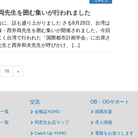
TOPICS
井両先生を囲む集いが行われました
に、話も盛り上がりました さる8月28日、台湾は
藤・西井両先生を囲む集いが開催されました。今回
じく台湾で行われた「国際都市計画学会」に出席さ
生と西井和夫先生が呼びかけ、 […]
78
»
交流
OB・OGサポート
動一覧
会報誌YUHO
就職支援
動一覧
同窓生お店マップ
求人情報
Catch Up YUHO
電報をお送りします