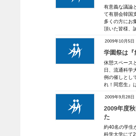
有意義な議論
て有朋会韓国
多くの方にお
頂いた皆様、誠
2009年10月5日
学園祭は
休憩スペースと
日、流通科学大
例の催しとし
れ！同窓生』は
2009年9月28日
2009年度秋季有朋会入会記念パーティが行われまし
た
約40名の学生
科学大学にて2