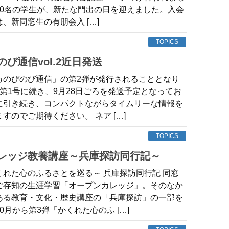
40名の学生が、新たな門出の日を迎えました。入会
、新同窓生の有朋会入 […]
TOPICS
のび通信vol.2近日発送
カのびのび通信」の第2弾が発行されることとなり
第1号に続き、9月28日ごろを発送予定となってお
に引き続き、コンパクトながらタイムリーな情報を
すのでご期待ください。 ネア […]
TOPICS
カレッジ教養講座～兵庫探訪同行記～
くれた心のふるさとを巡る～ 兵庫探訪同行記 同窓
ご存知の生涯学習「オープンカレッジ」。そのなか
ある教育・文化・歴史講座の「兵庫探訪」の一部を
0月から第3弾「かくれた心のふ […]