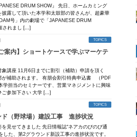
PANESE DRUM SHOW』 先日、ホームカミング
を披露して頂いた本学和太鼓部の皆さんが、超豪華
DAM号」内の劇場で「JAPANESE DRUM
されまし […]
日
TOPICS
象講座 11月6日までに割引（補助）申請を頂く
部が補助されます。 有朋会割引特典申込書 （PDF
b） 本学担当のセミナーです、営業マネジメントに興味
ご参加下さい 大学 […]
日
TOPICS
ウンド（野球場）建設工事 進捗状況
姿を見せてきました 先日情報誌“ネアカのびのび通
介をした、第2グラウンド新設工事の進捗状況です。