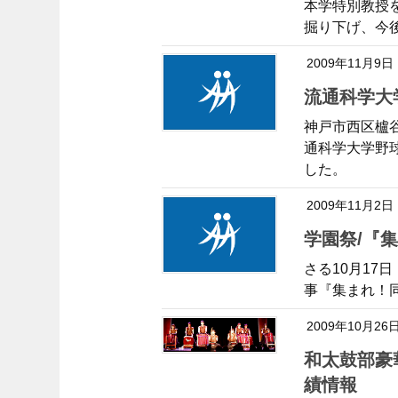
本学特別教授
掘り下げ、今
2009年11月9日
流通科学
神戸市西区櫨
通科学大学野球
した。
2009年11月2日
学園祭/
さる10月17
事『集まれ！
2009年10月26
和太鼓部豪華客船で演技を披露/クラブ活動日程・戦
績情報