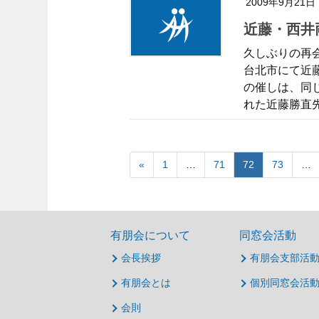
2009年9月21日
近藤・西
久しぶりの再会
台北市にて近
の催しは、同
れた近藤勝直先
«
1
…
71
72
73
…
有朋会について
同窓会活動
会長挨拶
有朋会支部活
有朋会とは
個別同窓会活
会則