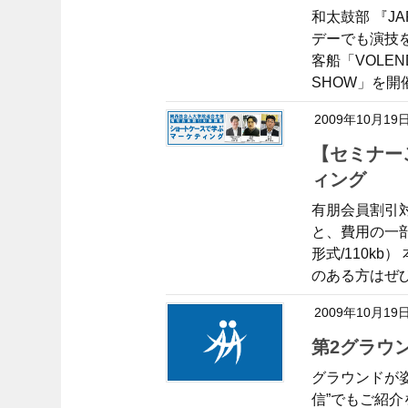
和太鼓部 『JA
デーでも演技
客船「VOLEN
SHOW」を開催
2009年10月19
【セミナーご案内】ショートケースで学ぶマーケテ
ィング
有朋会員割引対
と、費用の一
形式/110k
のある方はぜひ
2009年10月19
第2グラ
グラウンドが
信”でもご紹