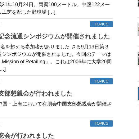
21年10月24日。両翼100メートル、中堅122メー
工芝を配した野球場 […]
日
TOPICS
内記念流通シンポジウムが開催されました
0名を超える参加者がありました さる9月13日第３
通シンポジウムが開催されました。今回のテーマは
ssion of Retailing」。これは2006年に大学20周
…]
日
TOPICS
国支部懇親会が行われました
、中国・上海において有朋会中国支部懇親会が開催さ
日
TOPICS
同窓会が行われました