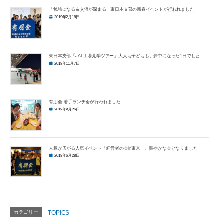
「勉強になる＆交流が深まる」東日本支部の新春イベントが行われました
2019年2月18日
東日本支部「JAL工場見学ツアー」大人も子どもも、夢中になった1日でした
2018年11月7日
有朋会 若手ランチ会が行われました
2018年8月26日
人脈が広がる人気イベント「経営者の会in東京」、賑やかな会となりました
2018年6月28日
カテゴリー
TOPICS