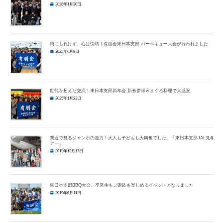
2026年1月30日
雨にも負けず、心は快晴！有朋会東日本支部 バーベキュー大会が行われました
2025年6月9日
世代を超えた交流！東日本支部新年会 新春参拝＆まぐろ料理で大盛況
2025年1月23日
間近で見るジャンボの迫力！大人も子どもも大興奮でした。「東日本支部JAL見学ツ
アー」
2019年12月17日
東日本支部BBQ大会、卒業生もご家族も楽しめるイベントとなりました
2019年6月11日