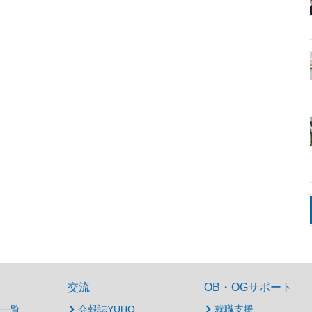
交流
OB・OGサポート
動一覧
会報誌YUHO
就職支援