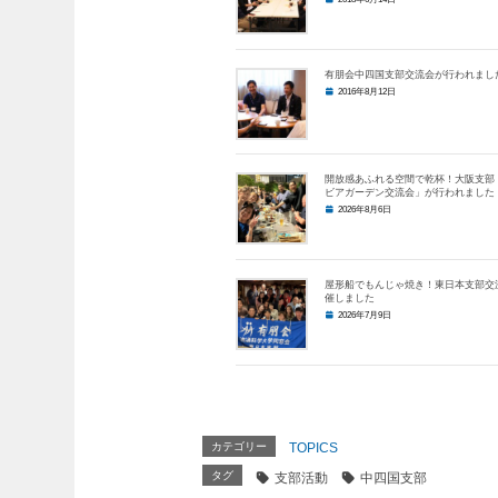
有朋会中四国支部交流会が行われまし
2016年8月12日
開放感あふれる空間で乾杯！大阪支部
ビアガーデン交流会」が行われました
2026年8月6日
屋形船でもんじゃ焼き！東日本支部交
催しました
2026年7月9日
カテゴリー
TOPICS
タグ
支部活動
中四国支部