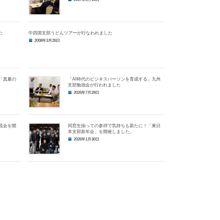
た
中四国支部うどんツアーが行なわれました
2008年3月26日
「真夏の
「AI時代のビジネスパーソンを育成する」九州
支部勉強会が行われました
2026年7月29日
流会を開
同窓生揃っての参拝で気持ちも新たに！「東日
本支部新年会」を開催しました。
2026年1月30日