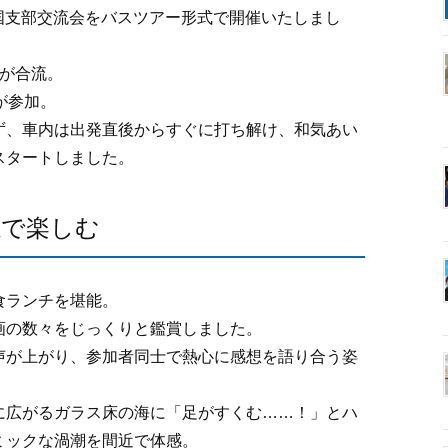
中四国支部交流会をバスツアー形式で開催いたしまし
名が合流。
が参加。
ず、車内は出発直後からすぐに打ち解け、和気あい
スタートしました。
感で楽しむ
食ランチを堪能。
画の数々をじっくりと鑑賞しました。
声が上がり、参加者同士で熱心に感想を語り合う姿
に広がるガラス床の海に「足がすくむ……！」とハ
ミックな渦潮を間近で体感。