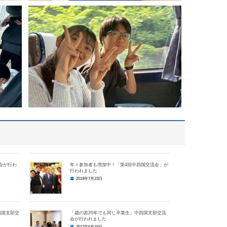
会が行わ
年々参加者も増加中！「第4回中四国交流会」が
行われました
2019年7月23日
四国支部交
「歳の差20年でも同じ卒業生」中四国支部交流
会が行われました
2017年6月15日