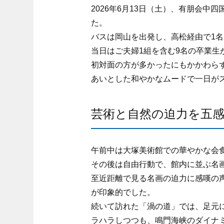
2026年6月13日（土）、有朋会
た。
バスは岡山を出発し、高松経由で1
当日はご夫婦1組を含む9名の卒業生
初対面の方が多かったにもかかわら
あいとした和やかなムードで一日が
芸術と自然の迫力を五
午前中は大塚美術館での華やかな会
その後は自由行動で、館内に並ぶ名
至近距離で見る名画の迫力に感嘆の
が印象的でした。
続いて訪れた「渦の道」では、足元
ラハラしつつも、鳴門海峡のダイナ