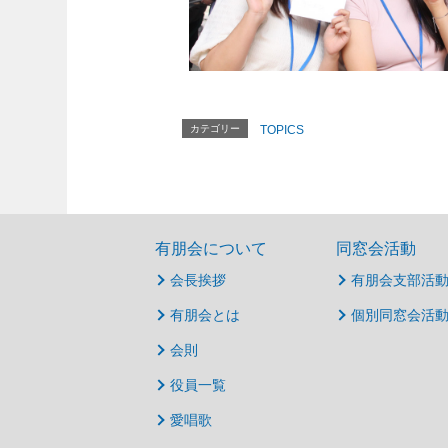
カテゴリー
TOPICS
有朋会について
同窓会活動
会長挨拶
有朋会支部活
有朋会とは
個別同窓会活
会則
役員一覧
愛唱歌