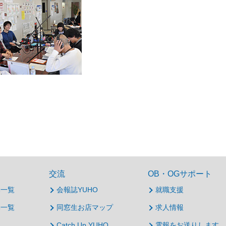
交流
OB・OGサポート
動一覧
会報誌YUHO
就職支援
動一覧
同窓生お店マップ
求人情報
Catch Up YUHO
電報をお送りします