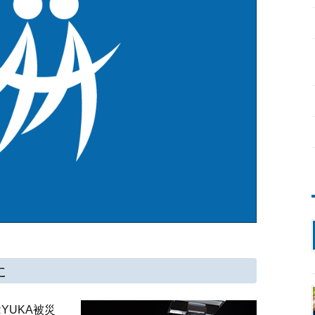
に
YUKA被災