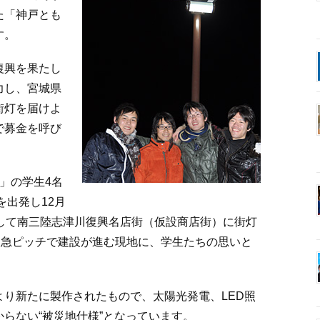
た「神戸とも
す。
復興を果たし
力し、宮城県
街灯を届けよ
で募金を呼び
」の学生4名
を出発し12月
として南三陸志津川復興名店街（仮設商店街）に街灯
て急ピッチで建設が進む現地に、学生たちの思いと
り新たに製作されたもので、太陽光発電、LED照
らない“被災地仕様”となっています。