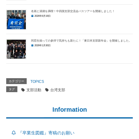
名画と渦潮を満喫！中四国支部交流会バスツアーを開催しました！
2026年6月19日
同窓生揃っての参拝で気持ちも新たに！「東日本支部新年会」を開催しました。
2026年1月30日
カテゴリー
TOPICS
タグ
支部活動
台湾支部
Information
『卒業生図鑑』寄稿のお願い