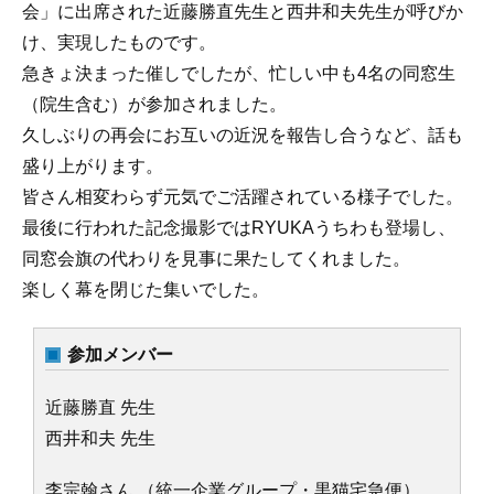
会」に出席された近藤勝直先生と西井和夫先生が呼びか
け、実現したものです。
急きょ決まった催しでしたが、忙しい中も4名の同窓生
（院生含む）が参加されました。
久しぶりの再会にお互いの近況を報告し合うなど、話も
盛り上がります。
皆さん相変わらず元気でご活躍されている様子でした。
最後に行われた記念撮影ではRYUKAうちわも登場し、
同窓会旗の代わりを見事に果たしてくれました。
楽しく幕を閉じた集いでした。
参加メンバー
近藤勝直 先生
西井和夫 先生
李宗翰さん （統一企業グループ・黒猫宅急便）