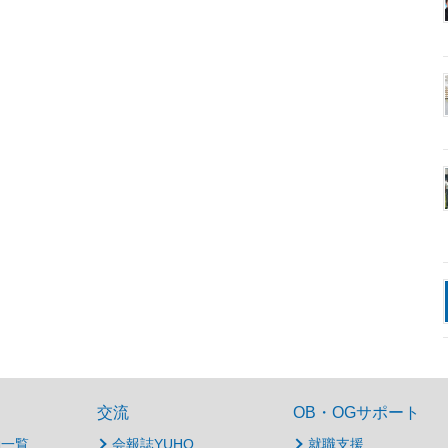
交流
OB・OGサポート
動一覧
会報誌YUHO
就職支援