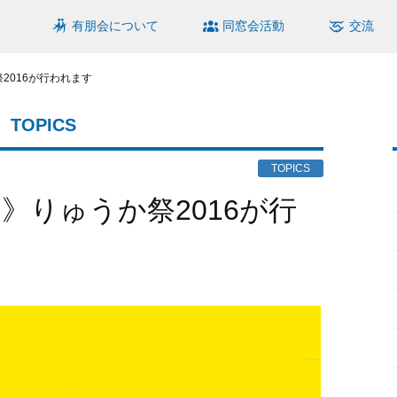
有朋会について
同窓会活動
交流
祭2016が行われます
TOPICS
TOPICS