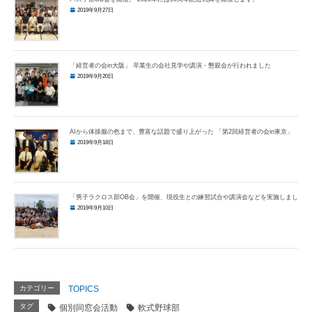
2019年9月27日
「経営者の会in大阪」 卒業生の会社見学や講演・懇親会が行われました
2019年9月20日
AIから体操服の色まで、豊富な話題で盛り上がった 「第2回経営者の会in東京」
2019年9月18日
「男子ラクロス部OB会」を開催、現役生との練習試合や講演会などを実施しました
2019年9月10日
カテゴリー
TOPICS
タグ
個別同窓会活動
軟式野球部