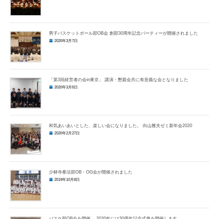
男子バスケットボール部OB会 創部30周年記念パーティーが開催されました
2020年3月7日
「第3回経営者の会in東京」 講演・懇親会共に有意義な会となりました
2020年3月6日
和気あいあいとした、楽しい会になりました。 向山雅夫ゼミ新年会2020
2020年2月27日
少林寺拳法部OB・OG会が開催されました
2019年10月8日
バスケ部OB会を開催。 2020年には30周年記念式典を開催します。