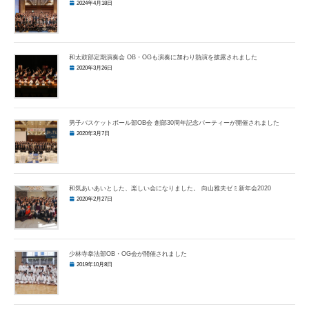
2024年4月18日
和太鼓部定期演奏会 OB・OGも演奏に加わり熱演を披露されました
2020年3月26日
男子バスケットボール部OB会 創部30周年記念パーティーが開催されました
2020年3月7日
和気あいあいとした、楽しい会になりました。 向山雅夫ゼミ新年会2020
2020年2月27日
少林寺拳法部OB・OG会が開催されました
2019年10月8日