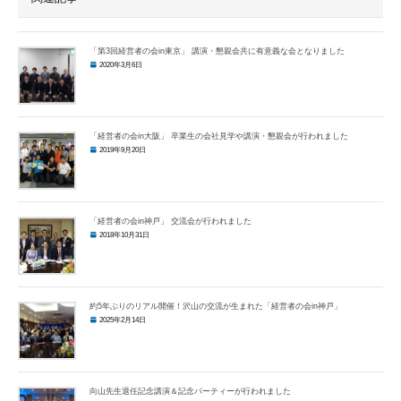
「第3回経営者の会in東京」 講演・懇親会共に有意義な会となりました
2020年3月6日
「経営者の会in大阪」 卒業生の会社見学や講演・懇親会が行われました
2019年9月20日
「経営者の会in神戸」 交流会が行われました
2018年10月31日
約5年ぶりのリアル開催！沢山の交流が生まれた「経営者の会in神戸」
2025年2月14日
向山先生退任記念講演＆記念パーティーが行われました