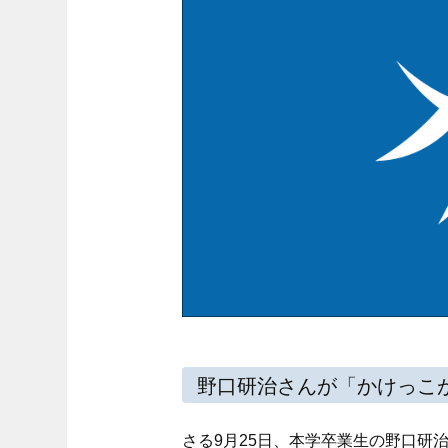
野口研治さんが「かけっこ
さる9月25日、本学卒業生の野口研