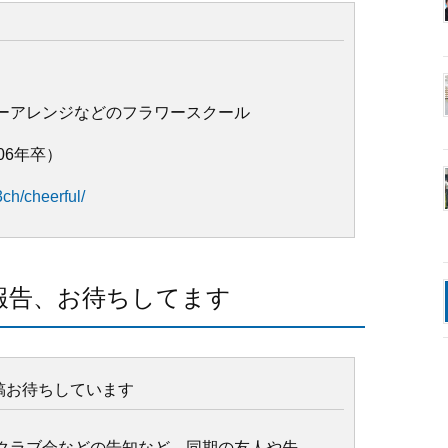
て
）
ーアレンジなどのフラワースクール
06年卒）
3ch/cheerful/
報告、お待ちしてます
稿お待ちしています
クラブ会などの告知など、同期の友人や先