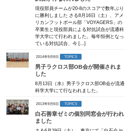
現役部員チームが20-8のスコアで数年ぶり
に勝利しました さる8月16日（土）、アメ
リカンフットボール部「VOYAGERS」の
卒業生と現役部員による対抗試合が流通科
学大学にて行われました。毎年恒例となっ
ている対抗試合、今 […]
2014年9月8日
TOPICS
男子ラクロス部OB会が開催されま
した
8月13日（水）男子ラクロス部OB会が流通
科学大学にて行なわれました。
2013年9月6日
TOPICS
白石善章ゼミの個別同窓会が行われ
ました
さる6月29日（土）、東京にて「白石会 in