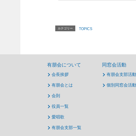
カテゴリー
TOPICS
有朋会について
同窓会活動
会長挨拶
有朋会支部活
有朋会とは
個別同窓会活
会則
役員一覧
愛唱歌
有朋会支部一覧