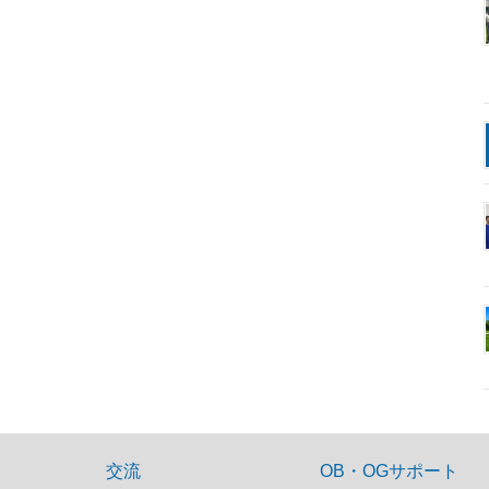
交流
OB・OGサポート