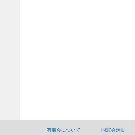
有朋会について
同窓会活動