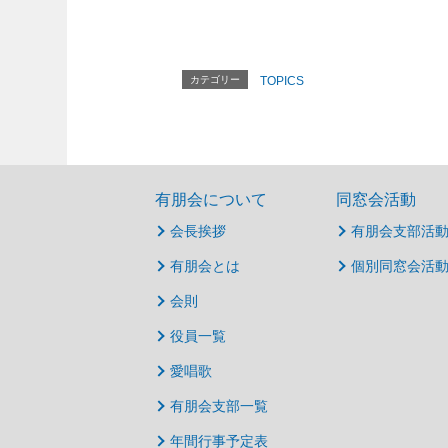
カテゴリー
TOPICS
有朋会について
同窓会活動
会長挨拶
有朋会支部活
有朋会とは
個別同窓会活
会則
役員一覧
愛唱歌
有朋会支部一覧
年間行事予定表