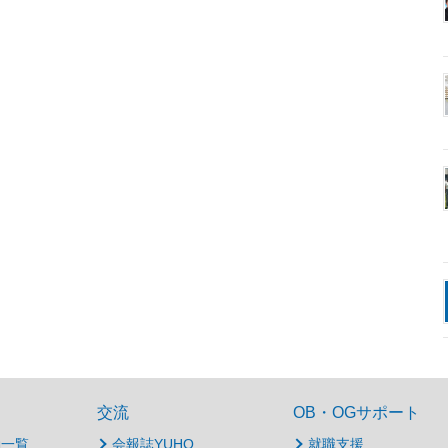
交流
OB・OGサポート
動一覧
会報誌YUHO
就職支援