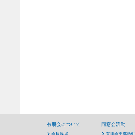
有朋会について
同窓会活動
会長挨拶
有朋会支部活