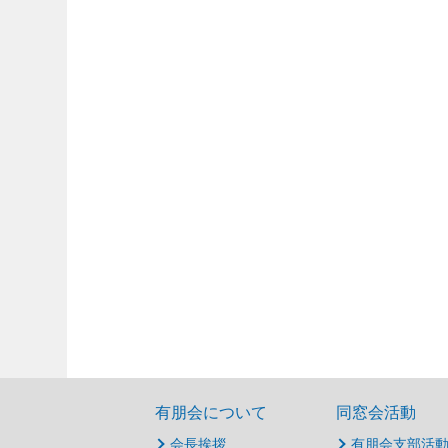
有朋会について
同窓会活動
会長挨拶
有朋会支部活