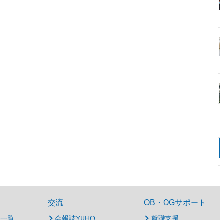
交流
OB・OGサポート
動一覧
会報誌YUHO
就職支援