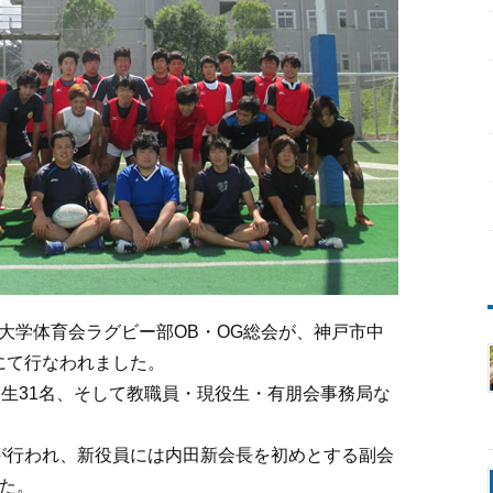
科学大学体育会ラグビー部OB・OG総会が、神戸市中
にて行なわれました。
業生31名、そして教職員・現役生・有朋会事務局な
。
が行われ、新役員には内田新会長を初めとする副会
た。