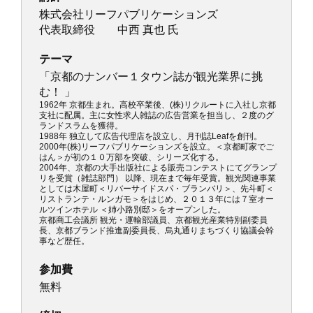
株式会社リーフパブリケーションズ
代表取締役 中西 真也 氏
テーマ
「京都のナンバー１タウン誌が観光業界に挑
む！ 」
1962年 京都生まれ。高校卒業後、(株)リクルートに入社し京都
支社に配属。主に女性求人雑誌の広告営業を担当し、２度のグ
ランドスラムを獲得。
1988年 独立して広告代理店を設立し、月刊誌Leafを創刊。
2000年(株)リーフパブリケーションズを設立。＜京都町家でご
はん＞が初の１０万部を突破、シリーズ化する。
2004年、京都の大手出版社による販売コンテストにてグランプ
リを受賞（雑誌部門） 以降、現在まで毎年受賞。観光関連事業
としては木屋町＜リバーサイドスパ・ブランバリ＞、先斗町＜
リストランテ・ルンガモ＞をはじめ、２０１３年には７室オー
ルツインホテル ＜姉小路別邸＞をオープンした。
京都商工会議所 観光・運輸部議員、京都観光産業特別副委員
長、京都ブランド推進副委員長、烏丸通りまちづくり協議会幹
事など歴任。
参加費
無料