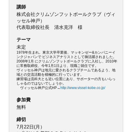
講師
株式会社クリムゾンフットボールクラブ（ヴィ
ッセル神戸）
代表取締役社長 清水克洋 様
テーマ
未定
1978年生まれ。東京大学卒業後、マッキンゼー&カンパニーイ
ンクジャパンで ビジネスアナリストとして御活躍されました。
2008年1月 にクリムゾンフットボールクラブに入社し、2010年
に常務取締役、今年1月1日より、現職ご就任です。
ヴィッセル神戸は地元に愛されるクラブチームであるよう、地
域との交流活動を積極的に行っています。
練習場は流科大とも近い位置にあり、サポーターの方もいらっ
しゃるのではないでしょうか。
ヴィッセル神戸公式HP→
http://www.vissel-kobe.co.jp/
参加費
無料
締切
7月22日(月）