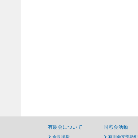
有朋会について
同窓会活動
会長挨拶
有朋会支部活