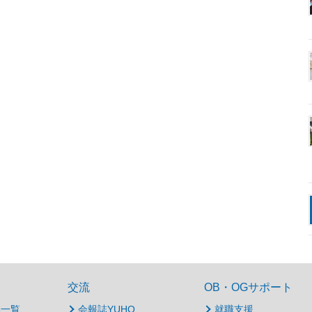
交流
OB・OGサポート
動一覧
会報誌YUHO
就職支援