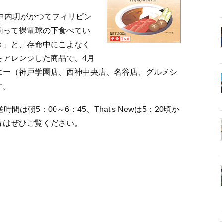
の中内㓛がかつてフィリピン
揃って裸電球の下食べてい
き」と、存命中にこよなく
をアレンジした商品で、4月
エー（神戸学園店、西神中央店、名谷店、グルメシ
す。
は朝5：00～6：45、That’s Newは5：20頃か
方はぜひご覧ください。