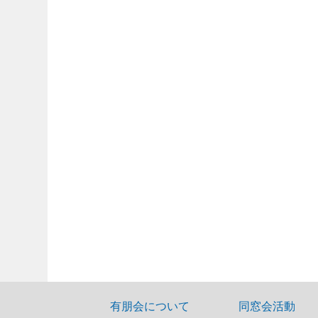
有朋会について
同窓会活動