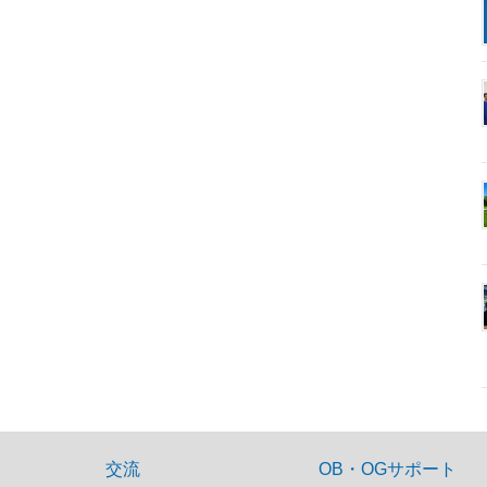
交流
OB・OGサポート