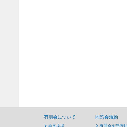
有朋会について
同窓会活動
会長挨拶
有朋会支部活