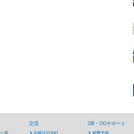
交流
OB・OGサポート
動一覧
会報誌YUHO
就職支援