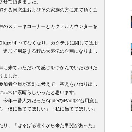
催させて頂きました。
超える同窓生およびその家族の方に来て頂くこ
牛のステーキコーナーとカクテルカウンターを
０kgがすべてなくなり、カクテルに関しては用
、追加で用意する程の大盛況の企画になりまし
年も来ていただいて感じをつかんでいただけた
りました。
参加者全員が真剣に考えて、答えをひねり出し
に非常に素晴らしかったと思います。
年一番人気だったAppleのiPadを2台用意し
ら「僕に当ててほしい」「私に当ててほしい」
たり、「はるばる遠くから来た甲斐があった」