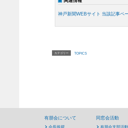
関連情報
神戸新聞WEBサイト 当該記事ペ
カテゴリー
TOPICS
有朋会について
同窓会活動
会長挨拶
有朋会支部活