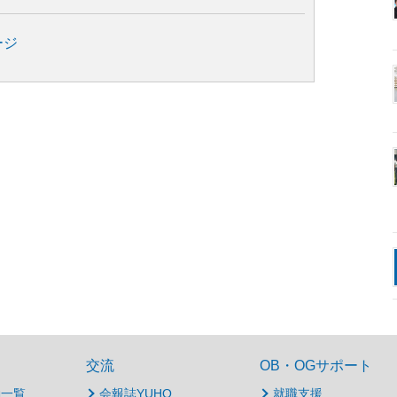
ージ
交流
OB・OGサポート
動一覧
会報誌YUHO
就職支援