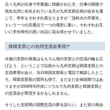
元々九州が出身で卒業後に帰郷された方、仕事の関係で
現在九州に在住されている方が九州支部企画の会合を通
じて、学年もそれぞれ異なりますが「流科大の卒業生」
という一つの共通点で一つの場所に集い、それぞれお互
いに学生時代の思い出話に花を咲かせていました。
韓国支部との合同交流会実現!?
今後の支部の発展はもちろん他の支部との交流の輪も広
げよう、ということで以前から九州支部は韓国支部との
交流希望があり、当日韓国支部長と電話で相談したとこ
ろ、韓国支部長の賛同も得て、まだまだ企画段階ではあ
りますが2008年9月頃にソウルで九州支部と韓国支部と
の交流会が実現するかもしれません。
そうした支部間の国際交流の夢を語らい、また皆の再会