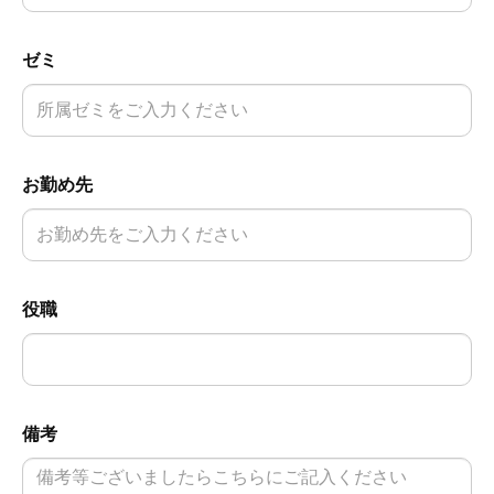
ゼミ
お勤め先
役職
備考